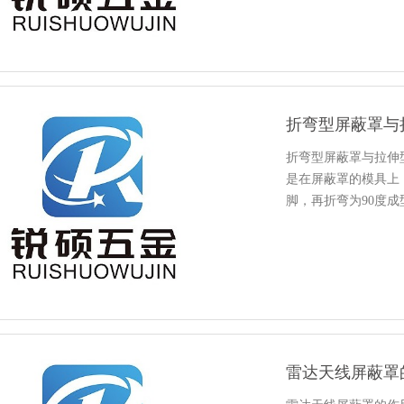
折弯型屏蔽罩与
折弯型屏蔽罩与拉伸
是在屏蔽罩的模具上
脚，再折弯为90度
上放屏蔽罩的表面和
形状拉出成品，拉伸型
雷达天线屏蔽罩