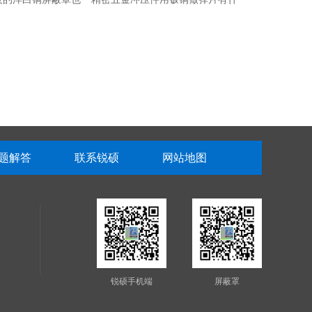
了锐硕五金
么优势？
片？五金弹片用什么
什么是五金弹片？怎么生产制造
材质？
的？
题解答
联系锐硕
网站地图
锐硕手机端
屏蔽罩