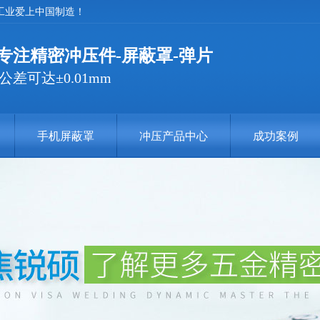
球工业爱上中国制造！
心专注精密冲压件-屏蔽罩-弹片
差可达±0.01mm
手机屏蔽罩
冲压产品中心
成功案例