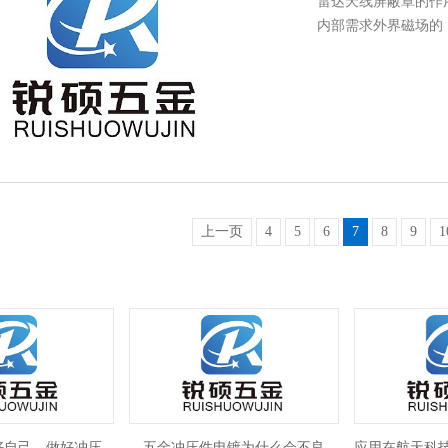
雷达天线屏蔽罩的作用
内部需求外界磁场的 
上一页
4
5
6
7
8
9
1
自己，做好冲压--
五金冲压件电镀为什么会不良
应用在航天科