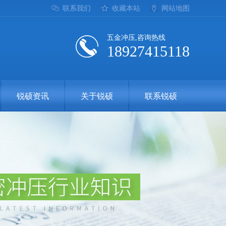
联系我们
收藏本站
网站地图
五金冲压,咨询热线
18927415118
锐硕资讯
关于锐硕
联系锐硕