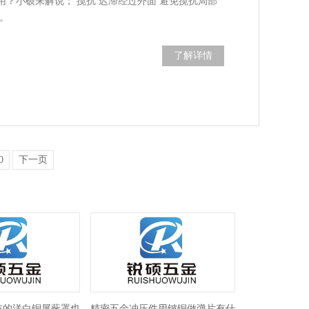
？小硕来解说； 搅扰 迟滞经过外面 避免搅扰局部
。
了解详情
0
下一页
技的洋白铜屏蔽罩也
精密五金冲压件用铍铜做弹片有什