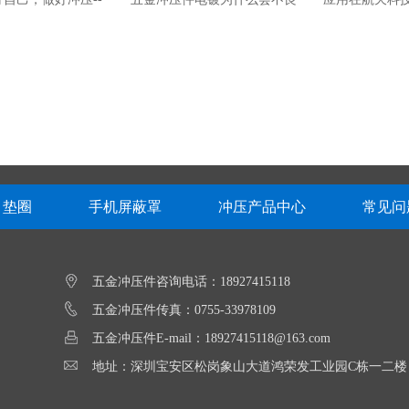
精密五金冲压厂
呢。-深圳锐硕五金冲压厂
选择
按键有哪些特点？
电源弹片接触弹片有哪些应用以及
什么是五金弹
材料
垫圈
手机屏蔽罩
冲压产品中心
常见问
五金冲压件咨询电话：18927415118
常识问题--深圳锐
15年只专注做一件事 -深圳锐硕精
五金冲压件传真：0755-33978109
五金冲压件E-mail：18927415118@163.com
五金冲压厂
密五金冲压厂
地址：深圳宝安区松岗象山大道鸿荣发工业园C栋一二楼