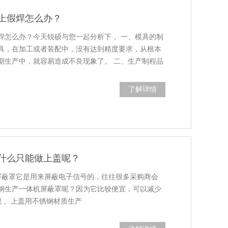
上假焊怎么办？
焊怎么办？今天锐硕与您一起分析下， 一、模具的制
具，在加工或者装配中，没有达到精度要求，从根本
期生产中，就容易造成不良现象了。 二、生产制程品
蔽罩在生产中，如果原材料存在不良的现象，也容易
具在工作中，也会有磨...
了解详情
什么只能做上盖呢？
机屏蔽罩它是用来屏蔽电子信号的，往往很多采购商会
钢生产一体机屏蔽罩呢？因为它比较便宜，可以减少
现 。上盖用不锈钢材质生产