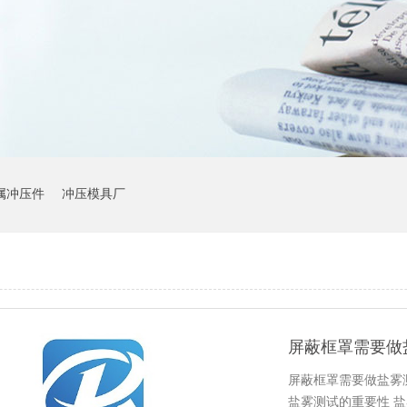
属冲压件
冲压模具厂
屏蔽框罩需要做
屏蔽框罩需要做盐雾
盐雾测试的重要性 盐