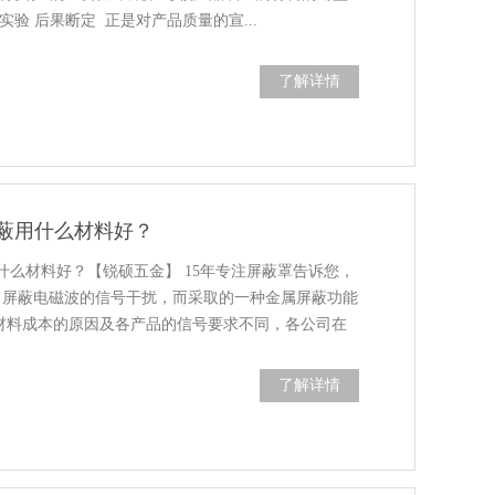
实验 后果断定 正是对产品质量的宣...
了解详情
蔽用什么材料好？
什么材料好？【锐硕五金】 15年专注屏蔽罩告诉您，
了屏蔽电磁波的信号干扰，而采取的一种金属屏蔽功能
原材料成本的原因及各产品的信号要求不同，各公司在
的考虑。同时因原材料的价格相差很大，所用材料也
采用不...
了解详情