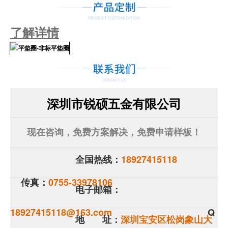
了解详情
深圳
市
锐硕五金有限公司
现
在咨询，免费方
案
解
决，免费申请
样
板！
全国热
线：
18927415118
传真：
07
55-33978106
电子
邮
箱：
18927415118@163.com
Q
地 址：
深圳宝
安
区松岗象山
大